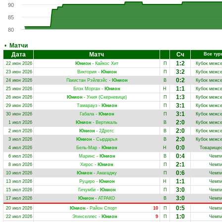
90
85
80
•
Матчи
Дата
Матч
Сч
Все ту
1:2
22 июн 2026
Юнион
-
Кайкос Хит
П
Кубок межсе
3:2
23 июн 2026
Виктория
-
Юнион
П
Кубок межсе
0:2
24 июн 2026
Пакистан Рэйлвэйс
-
Юнион
В
Кубок межсе
1:1
25 июн 2026
Блэк Морган
-
Юнион
Н
Кубок межсе
1:3
26 июн 2026
Юнион
-
Уния (Скерневице)
П
Кубок межсе
3:1
29 июн 2026
Тамарауз
-
Юнион
П
Кубок межсе
3:1
30 июн 2026
Габала
-
Юнион
П
Кубок межсе
2:0
1 июл 2026
Юнион
-
Вертикаль
В
Кубок межсе
2:0
2 июл 2026
Юнион
-
2Дротс
В
Кубок межсе
2:0
3 июл 2026
Юнион
-
Сырдарья
В
Кубок межсе
0:0
4 июл 2026
Бель-Мар
-
Юнион
Н
Товарищес
0:4
6 июл 2026
Маринс
-
Юнион
В
Чемпи
2:1
8 июл 2026
Хирос
-
Юнион
П
Чемпи
0:6
10 июл 2026
Юнион
-
Амагаджу
П
Чемпи
1:1
13 июл 2026
Руциро
-
Юнион
Н
Чемпи
3:0
15 июл 2026
Гичумби
-
Юнион
П
Чемпи
3:0
17 июл 2026
Юнион
-
АТРАКО
В
Чемпи
0:5
20 июл 2026
Юнион
-
Район Спорт
10
П
Чемпи
1:0
22 июл 2026
Этинселлес
-
Юнион
9
П
Чемпи