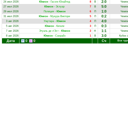
2:0
24 июл 2026
Юнион
-
Гасоги Юнайтед
8
В
Чемпи
5:0
27 июл 2026
Юнион
-
Эспуар
7
В
Чемпи
1:0
29 июл 2026
Полиция
-
Юнион
6
П
Чемпи
0:2
31 июл 2026
Юнион
-
Мукура Виктори
5
П
Чемпи
4:0
3 авг 2026
Умутара
-
Юнион
4
П
Чемпи
0:3
5 авг 2026
Юнион
-
Кигали
3
П
Чемпи
1:1
7 авг 2026
Этуаль де л’Эст
-
Юнион
2
Н
Чемпи
3:0
8 авг 2026
Юнион
-
Санрайз
1
В
Кубок 
Дата
0
0
Сч
Все ту