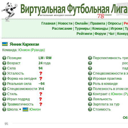
Главная
|
Новости
|
Онлайн
|
Правила
|
Опросы
|
Ре
Расписание
|
Турниры
|
Команды
|
Игроки
|
Т
Рейтинги
|
Форум
|
Чат
|
Конку
Янник Карекези
Команда:
Юнион (Руанда)
Позиции
LM
/
RM
Перспективность
тре
Возраст
24
года
рос
Сила
94
па
Усталость
Спецвозможности в э
Форма на сегодня
Игровая практика
Реальная сила
~94
Роль в команде
Спецвозможности
Уг4
Полезность в этом с
Стиль
Контракт с
Юнион (Р
Играл подряд
Лояльность
Травматичность
Зарплата за тур
Школа:
Юнион
Стоимость
Об
95