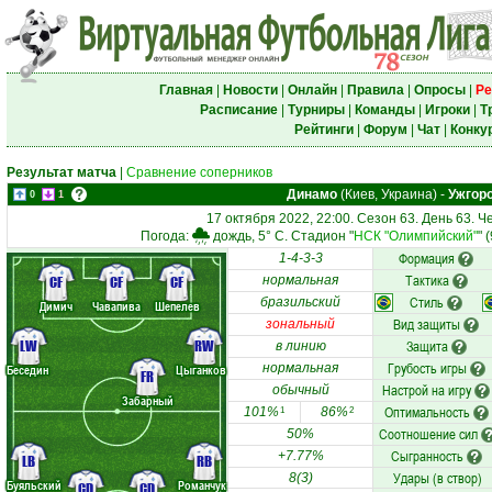
Главная
|
Новости
|
Онлайн
|
Правила
|
Опросы
|
Ре
Расписание
|
Турниры
|
Команды
|
Игроки
|
Т
Рейтинги
|
Форум
|
Чат
|
Конку
Результат матча
|
Сравнение соперников
Динамо
(Киев, Украина)
-
Ужгор
0
1
17 октября 2022, 22:00. Сезон 63. День 63. 
Погода:
дождь, 5° C. Стадион "
НСК "Олимпийский"
" 
Формация
1-4-3-3
Тактика
CF
CF
CF
нормальная
Стиль
бразильский
Димич
Чавапива
Шепелев
Вид защиты
зональный
LW
RW
Защита
в линию
Грубость игры
нормальная
Беседин
Цыганков
FR
Настрой на игру
обычный
Забарный
Оптимальность
101%
86%
1
2
Соотношение сил
50%
Сыгранность
+7.77%
LB
RB
Удары (в створ)
8(3)
Буяльский
Романчук
CD
CD