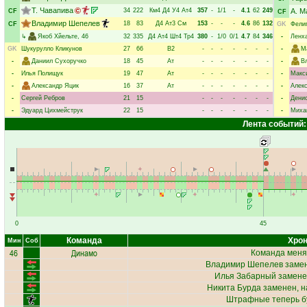
Т. Чавапива
34
222
Км4
Д4
У4
Ат4
357
-
1/1
-
4.1
62
249
А. М
CF
CF
Владимир Шепелев
18
83
Д4
Ат3
См
153
-
-
-
4.6
86
132
CF
GK
Фели
↳
Якоб Хйельте
, 46
32
335
Д4
Ат4
Шт4
Тр4
380
-
1/0
0/1
4.7
84
346
-
Ленх
GK
Шукурулло Кликунов
27
66
В2
-
-
-
-
-
-
-
-
М
-
Даниил Сухоручко
18
45
Ат
-
-
-
-
-
-
-
-
В
-
Илья Полищук
19
47
Ат
-
-
-
-
-
-
-
-
Макс
-
Александр Яцик
16
37
Ат
-
-
-
-
-
-
-
-
Алек
-
Сергей Ребров
21
15
-
-
-
-
-
-
-
-
Дени
-
Эдуард Цихмейструк
22
15
-
-
-
-
-
-
-
-
Миха
Лента событий:
0
45
Команда
Хрон
Мин
Соб
46
Динамо
Команда меня
Владимир Шепелев
замен
Илья Забарный
замене
Никита Бурда
заменен, н
Штрафные теперь б