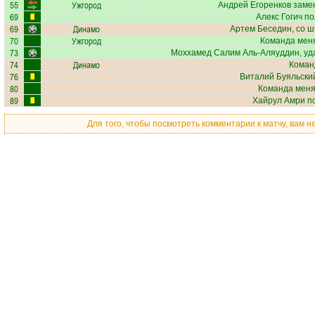
55
Ужгород
Андрей Егоренков
замен
69
Алекс Гогич
по
69
Динамо
Артем Беседин
, со 
70
Ужгород
Команда меня
73
Моххамед Салим Аль-Аляуддин
, у
74
Динамо
Коман
76
Виталий Буяльски
80
Команда меняе
89
Хайрул Амри
по
Для того, чтобы посмотреть комментарии к матчу, вам 