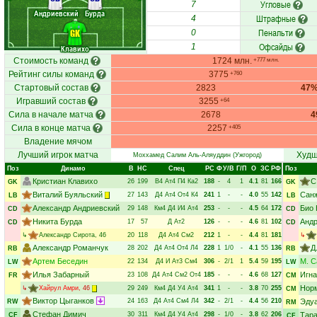
Угловые
7
Андриевский
Бурда
Штрафные
4
Пенальти
GK
0
Офсайды
1
Клавихо
Стоимость команд
1724 млн.
+777 млн.
Рейтинг силы команд
3775
+760
Стартовый состав
2823
47
Игравший состав
3255
+64
Сила в начале матча
2678
4
Сила в конце матча
2257
+405
Владение мячом
Лучший игрок матча
Худш
Моххамед Салим Аль-Аляуддин
(Ужгород)
Поз
Динамо
В
НC
Спец
РC
Ф
У/В
Г/П
О
ЗС
РФ
Поз
Кристиан Клавихо
С
26
199
В4
Ат4
П4
Ка2
188
-
4
1
4.1
81
166
GK
GK
Виталий Буяльский
Сан
27
143
Д4
Ат4
От4
К4
241
1
-
-
4.0
55
142
LB
LB
Александр Андриевский
Био
29
148
Км4
Д4
И4
Ат4
253
-
-
-
4.5
64
172
CD
CD
Никита Бурда
Андр
17
57
Д
Ат2
126
-
-
-
4.6
81
102
CD
CD
↳
Александр Сирота
, 46
20
118
Д4
Ат4
См2
212
1
-
-
4.4
81
181
↳
Александр Романчук
Д
28
202
Д4
Ат4
От4
Л4
228
1
1/0
-
4.1
55
136
RB
RB
Артем Беседин
М. С
22
134
Д4
И
Ат3
См4
306
-
2/1
1
5.4
59
195
LW
LW
Илья Забарный
Игна
23
108
Д4
Ат4
См2
От4
185
-
-
-
4.6
68
127
FR
CM
Нор
↳
Хайрул Амри
, 46
29
249
Км4
Д4
У4
Ат4
341
1
-
-
3.8
70
255
CM
Виктор Цыганков
24
163
Д4
Ат4
См4
Л4
342
-
2/1
-
4.4
56
210
Эду
RW
RM
Стефан Димич
30
311
Км4
Д4
У4
Ат4
298
-
1/0
-
3.8
62
206
Тара
CF
CF