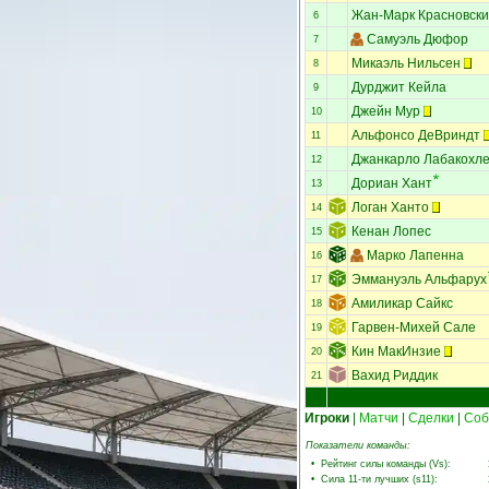
Жан-Марк Красновски
6
Самуэль Дюфор
7
Микаэль Нильсен
8
Дурджит Кейла
9
Джейн Мур
10
Альфонсо ДеВриндт
11
Джанкарло Лабакохл
12
Дориан Хант
13
Логан Ханто
14
Кенан Лопес
15
Марко Лапенна
16
Эммануэль Альфарух
17
Амиликар Сайкс
18
Гарвен-Михей Сале
19
Кин МакИнзие
20
Вахид Риддик
21
Игроки
|
Матчи
|
Сделки
|
Соб
Показатели команды:
•
Рейтинг силы команды (Vs)
:
•
Сила 11-ти лучших (s11)
: