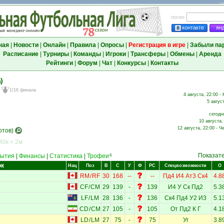
логин
контакте
ян
ная
|
Новости
|
Онлайн
|
Правила
|
Опросы
|
Регистрация в игре
|
Забыли па
Расписание
|
Турниры
|
Команды
|
Игроки
|
Трансферы
|
Обмены
|
Аренда
Рейтинги
|
Форум
|
Чат
|
Конкурсы
|
Контакты
)
1/16 финала
4 августа, 22:00 -
5 авгус
сегодн
10 августа,
12 августа, 22:00 - Ч
отов)
40к = 2м
Показат
ытия
|
Финансы
|
Статистика
|
Трофеи
6
ок
Нац
Поз
В
С
У
Ф
РС
Спецвозможности
О
RM
/
RF
30
168
--
--
Пд4
И4
Ат3
Ск4
4.8
CF
/
CM
29
139
-
139
И4
У
Ск
Пд2
5.3
LF
/
LM
28
136
-
136
Ск4
Пд4
У2
И3
5.1
CD
/
CM
27
105
-
105
От
Пд2
К
Г
4.1
LD
/
LM
27
75
-
75
Уг
3.8