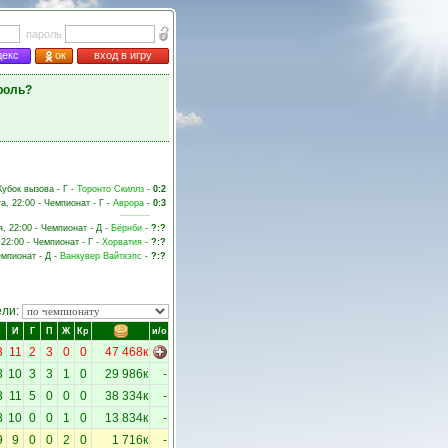
пароль
декс
ок
вход в игру
роль?
 Кубок вызова - Г -
Торонто Скиллз
-
0:2
та, 22:00 - Чемпионат - Г -
Аврора
-
0:3
я, 22:00 - Чемпионат - Д -
Бёрнби
-
?:?
 22:00 - Чемпионат - Г -
Хорватия
-
?:?
емпионат - Д -
Ванкувер Вайткэпс
-
?:?
ели:
И
Г
П
Ж
Кр
и/о
8
11
2
3
0
0
47 468к
8
10
3
3
1
0
29 986к
-
3
11
5
0
0
0
38 334к
-
8
10
0
0
1
0
13 834к
-
9
9
0
0
2
0
1 716к
-