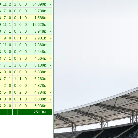
9
11
2
2
0
0
34 090к
-
4
7
0
0
0
0
3 738к
-
6
7
0
0
1
0
1 588к
-
9
11
1
1
0
0
12 620к
-
3
7
1
0
3
0
3 948к
-
7
9
0
0
1
0
2 901к
-
7
11
0
1
0
0
7 360к
-
3
3
0
0
0
0
5 448к
-
3
7
1
0
3
0
4 564к
-
7
7
1
1
0
0
8 130к
-
6
9
0
0
0
0
6 838к
-
3
7
1
1
1
0
6 263к
-
2
0
0
0
0
4 878к
-
2
5
0
0
2
0
4 784к
-
3
8
0
0
1
0
6 839к
-
5
2
0
1
0
0
5 936к
-
251.3
м