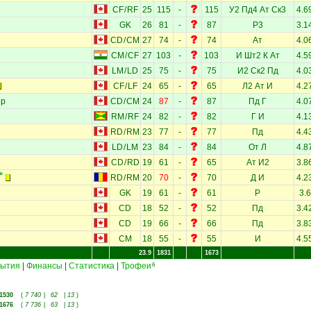
CF
/
RF
25
115
-
115
У2
Пд4
Ат
Ск3
4.6
GK
26
81
-
87
Р3
3.1
CD
/
CM
27
74
-
74
Ат
4.0
CM
/
CF
27
103
-
103
И
Шт2
К
Ат
4.5
LM
/
LD
25
75
-
75
И2
Ск2
Пд
4.0
CF
/
LF
24
65
-
65
Л2
Ат
И
4.2
ер
CD
/
CM
24
87
-
87
Пд
Г
4.0
RM
/
RF
24
82
-
82
Г
И
4.1
RD
/
RM
23
77
-
77
Пд
4.4
LD
/
LM
23
84
-
84
От
Л
4.8
CD
/
RD
19
61
-
65
Ат
И2
3.8
RD
/
RM
20
70
-
70
Д
И
4.2
GK
19
61
-
61
Р
3.6
CD
18
52
-
52
Пд
3.4
CD
19
66
-
66
Пд
3.8
CM
18
55
-
55
И
4.5
23.9
1831
1673
ытия
|
Финансы
|
Статистика
|
Трофеи
6
1530
(
7 740
|
62
|
13
)
1676
(
7 736
|
63
|
13
)