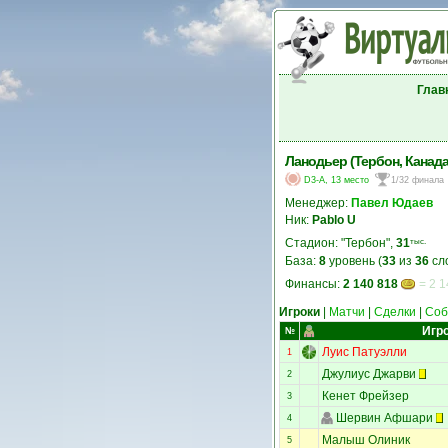
Глав
Ланодьер (Тербон, Канада
D3-A, 13 место
1/32 финала
Менеджер:
Павел Юдаев
Ник:
Pablo U
Стадион: "Тербон",
31
тыс.
База:
8
уровень (
33
из
36
сл
Финансы:
2 140 818
= 2 1
Игроки
|
Матчи
|
Сделки
|
Соб
Игр
№
Луис Патуэлли
1
Джулиус Джарви
2
Кенет Фрейзер
3
Шервин Афшари
4
Малыш Олиник
5