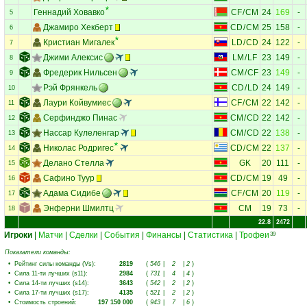
Геннадий Ховавко
CF
/
CM
24
169
-
5
Джамиро Хекберт
CD
/
CM
25
158
-
6
Кристиан Мигалек
LD
/
CD
24
122
-
7
Джими Алексис
LM
/
LF
23
149
-
8
Фредерик Нильсен
CM
/
CF
23
149
-
9
Рэй Фрянкель
CD
/
LD
24
149
-
10
Лаури Койвумиес
CF
/
CM
22
142
-
11
Серфинджо Пинас
CM
/
CD
22
142
-
12
Нассар Кулеленгар
CM
/
CD
22
138
-
13
Николас Родригес
CD
/
CM
22
137
-
14
Делано Стелла
GK
20
111
-
15
Сафино Туур
CD
/
CM
19
49
-
16
Адама Сидибе
CF
/
CM
20
119
-
17
Энферни Шмилтц
CM
19
73
-
18
22.8
2472
Игроки
|
Матчи
|
Сделки
|
События
|
Финансы
|
Статистика
|
Трофеи
39
Показатели команды:
•
Рейтинг силы команды (Vs)
:
2819
(
546
|
2
|
2
)
•
Сила 11-ти лучших (s11)
:
2984
(
731
|
4
|
4
)
•
Сила 14-ти лучших (s14)
:
3643
(
542
|
2
|
2
)
•
Сила 17-ти лучших (s17)
:
4135
(
521
|
2
|
2
)
•
Стоимость строений
:
197 150 000
(
943
|
7
|
6
)