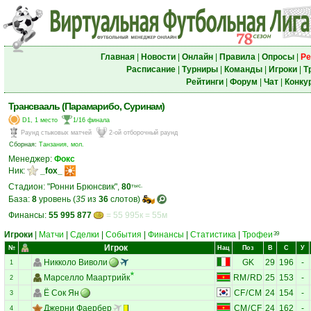
Главная
|
Новости
|
Онлайн
|
Правила
|
Опросы
|
Ре
Расписание
|
Турниры
|
Команды
|
Игроки
|
Т
Рейтинги
|
Форум
|
Чат
|
Конку
Трансвааль (Парамарибо, Суринам)
D1, 1 место
1/16 финала
Раунд стыковых матчей
2-ой отборочный раунд
Сборная:
Танзания, мол.
Менеджер:
Фокс
Ник:
_fox_
Стадион: "Ронни Брюнсвик",
80
тыс.
База:
8
уровень (
35
из
36
слотов)
Финансы:
55 995 877
= 55 995к = 55м
Игроки
|
Матчи
|
Сделки
|
События
|
Финансы
|
Статистика
|
Трофеи
39
Игрок
№
Нац
Поз
В
С
У
Никколо Виволи
GK
29
196
-
1
Марселло Маартрийк
RM
/
RD
25
153
-
2
Ё Сок Ян
CF
/
CM
24
154
-
3
Джерни Фаербер
CM
/
CF
24
162
-
4