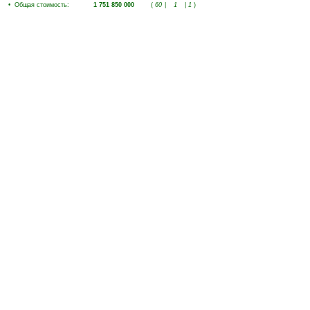
•
Общая стоимость
:
1 751 850 000
(
60
|
1
|
1
)