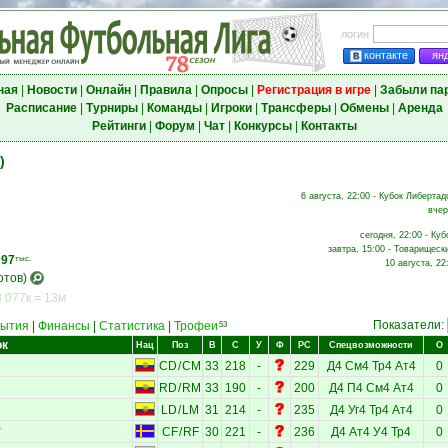
логин
контакте
ян
ная
|
Новости
|
Онлайн
|
Правила
|
Опросы
|
Регистрация в игре
|
Забыли па
Расписание
|
Турниры
|
Команды
|
Игроки
|
Трансферы
|
Обмены
|
Аренда
Рейтинги
|
Форум
|
Чат
|
Конкурсы
|
Контакты
)
6 августа, 22:00 - Кубок Либертад
вчер
сегодня, 22:00 - Куб
завтра, 15:00 - Товарищеск
,
97
тыс.
10 августа, 22
отов)
 077к = 13м
Показатели:
ытия
|
Финансы
|
Статистика
|
Трофеи
53
ок
Нац
Поз
В
С
У
Ф
РС
Спецвозможности
О
CD
/
CM
33
218
-
229
Д4
См4
Тр4
Ат4
0
RD
/
RM
33
190
-
200
Д4
П4
См4
Ат4
0
LD
/
LM
31
214
-
235
Д4
Уг4
Тр4
Ат4
0
CF
/
RF
30
221
-
236
Д4
Ат4
У4
Тр4
0