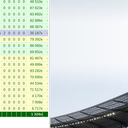
0
0
0
0
0
48 510к
-
0
0
0
0
0
87 623к
-
0
0
0
0
0
83 892к
-
0
0
0
0
0
82 886к
-
0
0
0
0
0
88 367к
-
5
2
0
0
0
0
36 187к
-
0
0
0
0
0
79 392к
-
0
0
0
0
0
88 060к
-
0
0
0
0
0
69 952к
-
0
0
0
0
0
81 467к
-
0
0
0
0
0
49 899к
-
0
0
0
0
0
83 282к
-
0
0
0
0
0
70 690к
-
0
0
0
0
0
44 534к
-
0
0
0
0
0
71 517к
-
0
0
0
0
0
4 170к
-
0
0
0
0
0
7 008к
-
0
0
0
0
0
6 717к
-
1 324
м