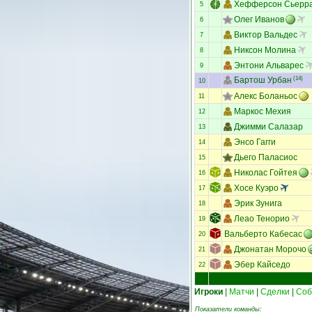
Хефферсон Сьерр
5
Олег Иванов
6
Виктор Вальдес
7
Никсон Молина
8
Энтони Альварес
9
Бартош Урбан
(14)
10
Алекс Боланьос
11
Маркос Мехия
12
Джимми Салазар
13
Энсо Гагги
14
Дьего Паласиос
15
Николас Гойтея
16
Хосе Куэро
17
Эрик Зунига
18
Леао Тенорио
19
Вальберто Кабесас
20
Джонатан Морочо
21
Эбер Кайседо
22
Игроки
|
Матчи
|
Сделки
|
Соб
Показатели команды: