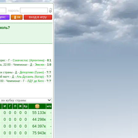
пароль
декс
ок
вход в игру
роль?
орес - Г -
Сакачиспас (Аргентина)
-
0:1
а, 22:00 - Чемпионат - Д -
Эмелек
-
1:0
ок страны - Д -
Депортиво (Гуано)
-
?:?
ий матч - Д -
Аль-Духаиль (Катар)
-
?:?
:00 - Чемпионат - Г -
ЛДУ де Кито
-
?:?
И
Г
П
Ж
Кр
и/о
0
0
0
0
0
55 133к
-
0
0
0
0
0
44 298к
-
0
0
0
0
0
64 397к
-
0
0
0
0
0
75 943к
-