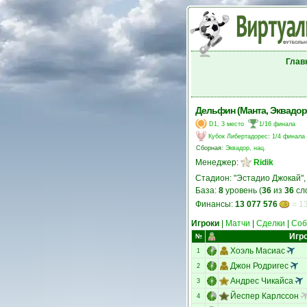
Глав
Дельфин (Манта, Эквадор
D1, 3 место
1/16 финала
Кубок Либертадорес
:
1/4 финала
Сборная:
Эквадор, нац.
Менеджер:
Ridik
Стадион: "Эстадио Джокай"
База:
8
уровень (
36
из
36
сл
Финансы:
13 077 576
= 13
Игроки
|
Матчи
|
Сделки
|
Соб
Игр
№
Хоэль Масиас
1
Джон Родригес
2
Андрес Чикайса
3
Йеспер Карлссон
4