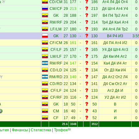
а
CD
/
CM
31
177
-
186
Ат4
Л4
Д4
От4
0
CM
/
CF
29
213
-
213
Д4
Шт4
Ат4
У4
0
GK
28
188
-
197
В4
П4
Тр2
Ат4
0
RM
/
RF
29
204
-
214
Тр4
Д4
Ка4
Ат4
0
LF
/
LM
27
180
-
193
И4
Ат4
Л4
Тр2
0
GK
27
130
-
130
В4
Р4
И3
3.5
CF
/
CM
26
161
-
161
Д4
П4
Ат4
И2
0
CF
/
LF
25
157
-
165
У4
Д4
Шт4
Ат3
0
LM
/
LF
27
170
-
175
Д4
Км
И4
Ат2
0
RM
/
RF
24
147
-
154
Ка4
Д4
И4
Ат
0
CD
/
LD
24
125
-
134
От
Д3
Км
И4
0
RM
/
RD
23
140
-
147
Д4
Ат2
От2
Л4
0
CD
/
RD
22
134
-
141
Д4
См
От2
Ат
0
CF
/
LF
24
124
-
133
Ат2
Д4
И
0
CF
/
RF
20
116
-
124
У2
Д4
Ат
И2
0
GK
18
50
-
50
В
0
CM
16
40
-
43
И
0
CF
17
49
-
52
И
0
25.6
3348
3512
ытия
|
Финансы
|
Статистика
|
Трофеи
53