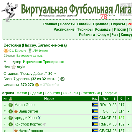
Главная
|
Новости
|
Онлайн
|
Правила
|
Опросы
|
Ре
Расписание
|
Турниры
|
Команды
|
Игроки
|
Т
Рейтинги
|
Форум
|
Чат
|
Конку
Вестсайд (Нассау, Багамские о-ва)
D1, 12 место
1/16 финала
Сборная:
Багамские о-ва, нац.
Менеджер:
Игрочишко Тренеришко
Ник:
style
Стадион: "Роскоу Дейвис",
80
тыс.
База:
7
уровень (
32
из
32
слотов)
Финансы:
370 270
= 370к = 0м
Игроки
|
Матчи
|
Сделки
|
События
|
Финансы
|
Статистика
|
Трофеи
5
Игрок
№
Нац
Поз
В
С
У
Малик Эппс
RD
/
LD
33
117
-
1
Ванц Уитон
GK
33
114
-
2
Фредди Хана
CM
/
CF
31
187
-
3
Кристоф Кортес
RM
/
LM
30
152
-
4
Наум Джонсон
CF
/
CM
28
137
-
5