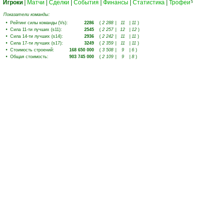
Игроки
|
Матчи
|
Сделки
|
События
|
Финансы
|
Статистика
|
Трофеи
5
Показатели команды:
•
Рейтинг силы команды (Vs)
:
2286
(
2 288
|
11
|
11
)
•
Сила 11-ти лучших (s11)
:
2545
(
2 257
|
12
|
12
)
•
Сила 14-ти лучших (s14)
:
2936
(
2 242
|
11
|
11
)
•
Сила 17-ти лучших (s17)
:
3249
(
2 359
|
11
|
11
)
•
Стоимость строений
:
168 650 000
(
3 508
|
9
|
6
)
•
Общая стоимость
:
903 745 000
(
2 109
|
9
|
8
)