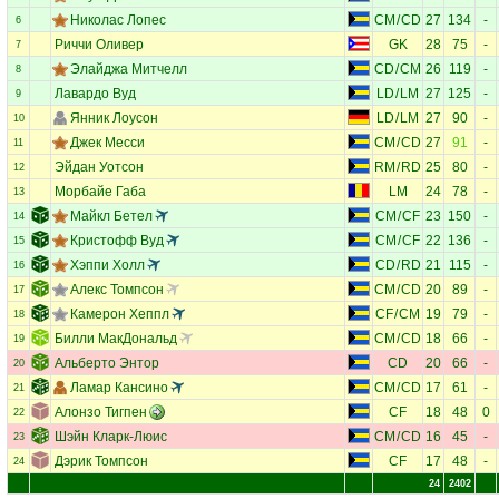
Николас Лопес
CM
/
CD
27
134
-
6
Риччи Оливер
GK
28
75
-
7
Элайджа Митчелл
CD
/
CM
26
119
-
8
Лавардо Вуд
LD
/
LM
27
125
-
9
Янник Лоусон
LD
/
LM
27
90
-
10
Джек Месси
CM
/
CD
27
91
-
11
Эйдан Уотсон
RM
/
RD
25
80
-
12
Морбайе Габа
LM
24
78
-
13
Майкл Бетел
CM
/
CF
23
150
-
14
Кристофф Вуд
CM
/
CF
22
136
-
15
Хэппи Холл
CD
/
RD
21
115
-
16
Алекс Томпсон
CM
/
CD
20
89
-
17
Камерон Хеппл
CF
/
CM
19
79
-
18
Билли МакДональд
CM
/
CD
18
66
-
19
Альберто Энтор
CD
20
66
-
20
Ламар Кансино
CM
/
CD
17
61
-
21
Алонзо Тигпен
CF
18
48
0
22
Шэйн Кларк-Люис
CM
/
CD
16
45
-
23
Дэрик Томпсон
CF
17
48
-
24
24
2402