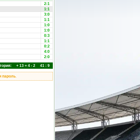
2:1
1:1
3:0
1:1
1:0
1:0
0:3
1:1
0:2
4:0
2:0
тория: + 13 = 4 - 2 41 : 9
и пароль
.