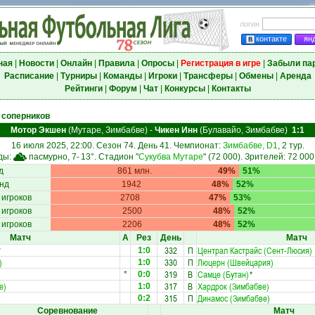
логин
контакте
ян
ная
|
Новости
|
Онлайн
|
Правила
|
Опросы
|
Регистрация в игре
|
Забыли па
Расписание
|
Турниры
|
Команды
|
Игроки
|
Трансферы
|
Обмены
|
Аренда
Рейтинги
|
Форум
|
Чат
|
Конкурсы
|
Контакты
 соперников
Мотор Экшен
(Мутаре, Зимбабве)
-
Чикен Инн
(Булавайо, Зимбабве)
1:1
16 июля 2025, 22:00. Сезон 74. День 41. Чемпионат:
Зимбабве, D1
, 2 тур.
ды:
пасмурно, 7-
13°
. Стадион "
Сукубва Мутаре
" (72 000). Зрителей: 72 000
д
861 млн.
49%
51%
нд
1942
48%
52%
 игроков
2708
47%
53%
 игроков
2500
48%
52%
 игроков
2206
48%
52%
Матч
А
Рез
День
Матч
*
332
П
Централ Кастрайс (Сент-Люсия)
1:0
)
330
П
Люцерн (Швейцария)
1:0
319
В
Самце (Бутан)
*
*
0:0
е)
317
В
Хардрок (Зимбабве)
1:0
315
П
Динамос (Зимбабве)
0:2
Соревнование
Матч